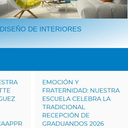
DISEÑO DE INTERIORES
ESTRA
EMOCIÓN Y
TTE
FRATERNIDAD: NUESTRA
GUEZ
ESCUELA CELEBRA LA
TRADICIONAL
RECEPCIÓN DE
CAAPPR
GRADUANDOS 2026