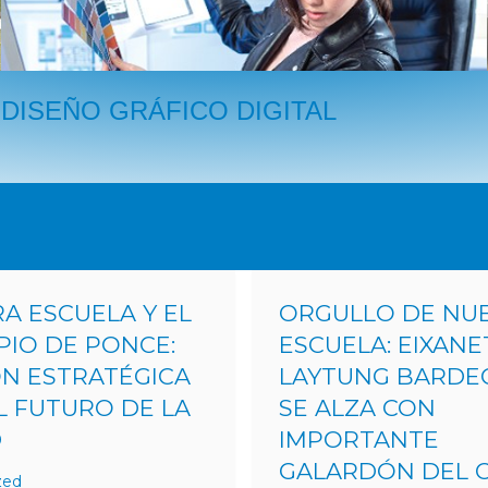
DISEÑO GRÁFICO DIGITAL
A ESCUELA Y EL
ORGULLO DE NU
PIO DE PONCE:
ESCUELA: EIXANE
N ESTRATÉGICA
LAYTUNG BARDE
L FUTURO DE LA
SE ALZA CON
D
IMPORTANTE
GALARDÓN DEL 
zed