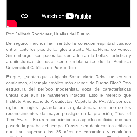
Por: Jalibeth Rodríguez, Huellas del Futuro
De seguro, muchos han sentido la conexión espiritual cuando
entran ante los pies de la Iglesia Santa María Reina de Ponce.
Sin embargo, son pocos los que admiran la belleza artística y
arquitectónica de este icono emblemático de la Pontificia
Universidad Católica de Puerto Rico.
Es que, ¿sabías que la Iglesia Santa María Reina fue, en sus
comienzos, el templo católico más grande de Puerto Rico? Esta
estructura del período modernista, goza de características
únicas que aún se mantienen intactas. Esto le mereció que
Instituto Americano de Arquitectos, Capítulo de PR, AIA, por sus
siglas en inglés, galardonara la galardonara con uno de los
reconocimientos de mayor prestigio en la profesión, “Test of
Time Award”. Es un reconocimiento a aquellos edificios que han
pasado la prueba del tiempo. Consiste en destacar los edificios
que han superado los 25 años de construido y continúan