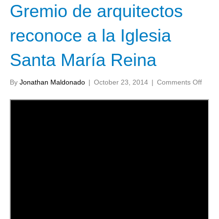
Gremio de arquitectos
reconoce a la Iglesia
Santa María Reina
on
By
Jonathan Maldonado
|
October 23, 2014
|
Comments Off
Grem
de
arqui
reco
a
la
Iglesi
Sant
Marí
Rein