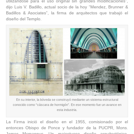
utilizándose para el uso original sin grandes modificaciones”,
dijo Luis V. Badillo, actual socio de la hoy “Mendez, Brunner &
Badillos & Asociates”, la firma de arquitectos que trabajó el
diseño del Templo.
En su interior, la bóveda se construyó mediante un sistema estructural
conocido como “cáscara de hormigón”. En ese momento fue un avance en
esta industria.
La Firma inició el diseño en el 1955, comisionado por el
entonces Obispo de Ponce y fundador de la PUCPR, Mons.
James Mcmannus. Un majestuoso diseño arquitectónico,