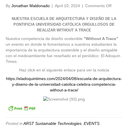
on
By
Jonathan Maldonado
|
April 10, 2024
|
Comments Off
NUESTR
ESCUEL
NUESTRA ESCUELA DE ARQUITECTURA Y DISEÑO DE LA
DE
PONTIFICIA UNIVERSIDAD CATÓLICA ORGULLOSOS DE
ARQUIT
REALIZAR WITHOUT A TRACE
Y
Nuestra competencia de diseño sostenible
“Without A Trace”
DISEÑO
un evento en donde le fomentamos a nuestros estudiantes la
DE
importancia de la arquitectura sostenible y el diseño amigable
LA
con el medioambiente fue reseñado en el periódico El Adoquín
PONTIFI
Times.
UNIVER
CATÓLI
Haz click en el siguiente enlace para ver la noticia
ORGULL
https://eladoquintimes.com/2024/04/08/escuela-de-arquitectura-
DE
y-diseno-de-la-universidad-catolica-celebra-competencia-
REALIZ
without-a-trace/
WITHOU
A
TRACE
Posted in
ARST Sustainable Technologies
,
EVENTS