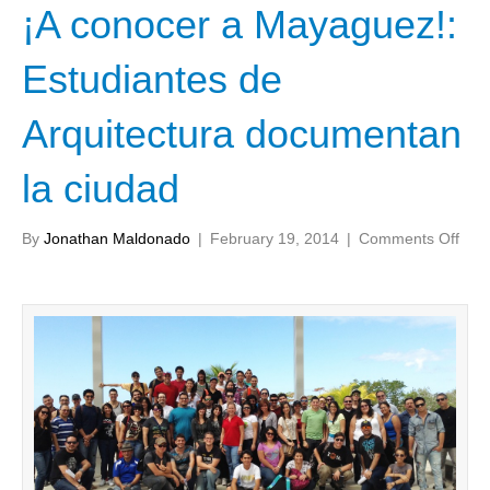
¡A conocer a Mayaguez!:
Estudiantes de
Arquitectura documentan
la ciudad
on
By
Jonathan Maldonado
|
February 19, 2014
|
Comments Off
¡A
con
a
May
Estu
de
Arqu
doc
la
ciud