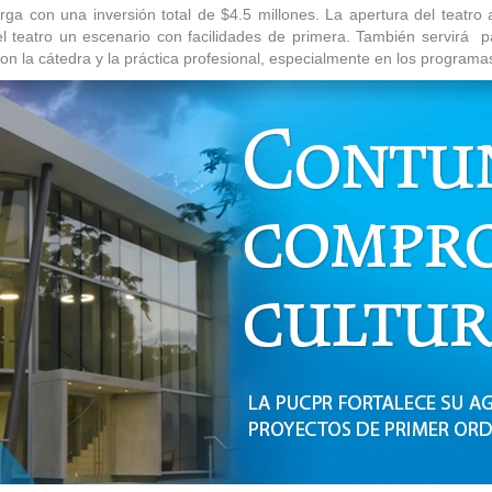
sus
ga con una inversión total de $4.5 millones. La apertura del teatro 
puertas
el teatro un escenario con facilidades de primera. También servirá p
el
s con la cátedra y la práctica profesional, especialmente en los progr
nuevo
Anfiteatro
Vicente
Murga