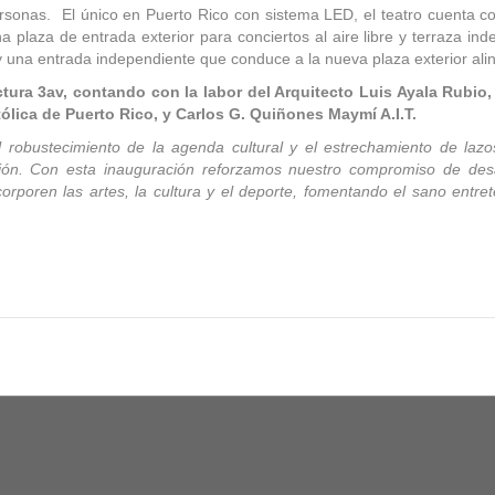
nas. El único en Puerto Rico con sistema LED, el teatro cuenta con
a plaza de entrada exterior para conciertos al aire libre y terraza in
una entrada independiente que conduce a la nueva plaza exterior aline
ectura 3av, contando con la labor del Arquitecto Luis Ayala Rubi
tólica de Puerto Rico, y Carlos G. Quiñones Maymí A.I.T.
 robustecimiento de la agenda cultural y el estrechamiento de lazos
ción. Con esta inauguración reforzamos nuestro compromiso de desa
orporen las artes, la cultura y el deporte, fomentando el sano entret