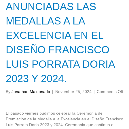
ANUNCIADAS LAS
MEDALLAS A LA
EXCELENCIA EN EL
DISEÑO FRANCISCO
LUIS PORRATA DORIA
2023 Y 2024.
on
By
Jonathan Maldonado
|
November 25, 2024
|
Comments Off
AN
LA
ME
El pasado viernes pudimos celebrar la Ceremonia de
A
Premiación de la Medalla a la Excelencia en el Diseño Francisco
LA
Luis Porrata Doria 2023 y 2024. Ceremonia que continua el
EX