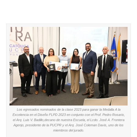
Los egresados nominados de la clase 2023 para ganar la Medalla A la
Excelencia en el Diseño FLPD 2023 en conjunto con el Prof. Pedro Rosario,
el Arq. Luis V. Badillo,decano de nuestra Escuela, el Lcdo. José A. Frontera
Agenjo, presidente de la PUCPR y el Arq. José Coleman Davis, uno de los
miembros del jurado.