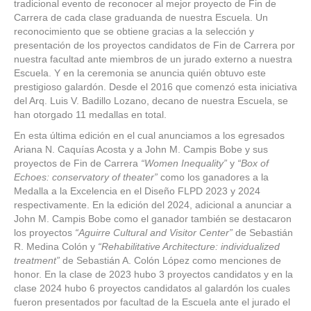
tradicional evento de reconocer al mejor proyecto de Fin de
EN
Carrera de cada clase graduanda de nuestra Escuela. Un
EL
reconocimiento que se obtiene gracias a la selección y
DI
presentación de los proyectos candidatos de Fin de Carrera por
FR
nuestra facultad ante miembros de un jurado externo a nuestra
LU
Escuela. Y en la ceremonia se anuncia quién obtuvo este
PO
prestigioso galardón. Desde el 2016 que comenzó esta iniciativa
DO
del Arq. Luis V. Badillo Lozano, decano de nuestra Escuela, se
20
han otorgado 11 medallas en total.
Y
20
En esta última edición en el cual anunciamos a los egresados
Ariana N. Caquías Acosta y a John M. Campis Bobe y sus
proyectos de Fin de Carrera
“Women Inequality”
y
“Box of
Echoes: conservatory of theater”
como los ganadores a la
Medalla a la Excelencia en el Diseño FLPD 2023 y 2024
respectivamente. En la edición del 2024, adicional a anunciar a
John M. Campis Bobe como el ganador también se destacaron
los proyectos
“Aguirre Cultural and Visitor Center”
de Sebastián
R. Medina Colón y
“Rehabilitative Architecture: individualized
treatment”
de Sebastián A. Colón López como menciones de
honor. En la clase de 2023 hubo 3 proyectos candidatos y en la
clase 2024 hubo 6 proyectos candidatos al galardón los cuales
fueron presentados por facultad de la Escuela ante el jurado el