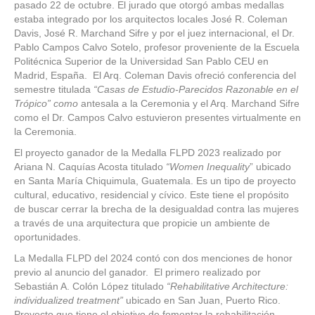
pasado 22 de octubre. El jurado que otorgó ambas medallas
estaba integrado por los arquitectos locales José R. Coleman
Davis, José R. Marchand Sifre y por el juez internacional, el Dr.
Pablo Campos Calvo Sotelo, profesor proveniente de la Escuela
Politécnica Superior de la Universidad San Pablo CEU en
Madrid, España. El Arq. Coleman Davis ofreció conferencia del
semestre titulada
“Casas de Estudio-Parecidos Razonable en el
Trópico” como
antesala a la Ceremonia y el Arq. Marchand Sifre
como el Dr. Campos Calvo estuvieron presentes virtualmente en
la Ceremonia.
El proyecto ganador de la Medalla FLPD 2023 realizado por
Ariana N. Caquías Acosta titulado
“Women Inequality
” ubicado
en Santa María Chiquimula, Guatemala. Es un tipo de proyecto
cultural, educativo, re
sid
encial y cívico. Este tiene el propósito
de buscar cerrar la brecha de la desigualdad contra las mujeres
a través de una arquitectura que propicie un ambiente de
oportunidades.
La Medalla FLPD del 2024 contó con dos menciones de honor
previo al anuncio del ganador. El primero realizado por
Sebastián A. Colón López titulado
“Rehabilitative Architecture:
individualized treatment”
ubicado en San Juan, Puerto Rico.
Proyecto que tiene el objetivo de fomentar la rehabilitación,