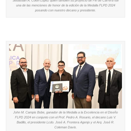
Sebastián A. Colón Lopéz quién también su proyecto de Fin de Carrera fue
una de las menciones de honor de la edición de la Medalla FLPD 2024
posando con nuestro decano y presidente.
John M. Campis Bobe, ganador de la Medalla a la Excelencia en el Diseño
FLPD 2024 en conjunto con el Prof. Pedro A. Rosario, el decano Luis V.
Badillo, el presidente Lcdo. José A. Frontera Agenjo y el Arq. José R.
Coleman Davis.