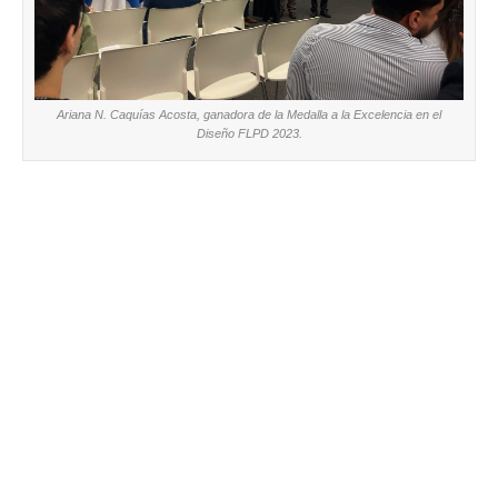
Ariana N. Caquías Acosta, ganadora de la Medalla a la Excelencia en el
Diseño FLPD 2023.