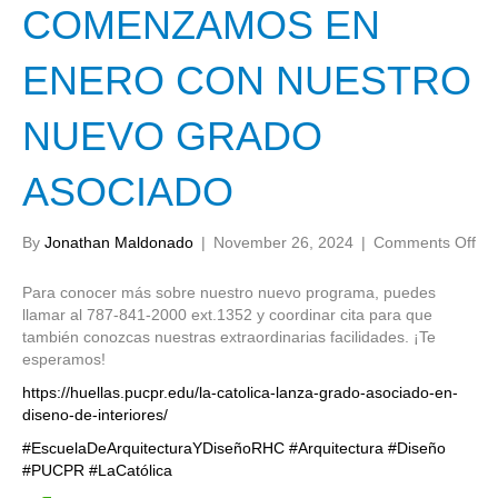
COMENZAMOS EN
ENERO CON NUESTRO
NUEVO GRADO
ASOCIADO
on
By
Jonathan Maldonado
|
November 26, 2024
|
Comments Off
CO
EN
Para conocer más sobre nuestro nuevo programa, puedes
EN
llamar al 787-841-2000 ext.1352 y coordinar cita para que
CO
también conozcas nuestras extraordinarias facilidades. ¡Te
NU
esperamos!
NU
https://huellas.pucpr.edu/la-catolica-lanza-grado-asociado-en-
GR
diseno-de-interiores/
AS
#
EscuelaDeArquitecturaYDiseñoRHC
#
Arquitectura
#
Diseño
#
PUCPR
#
LaCatólica