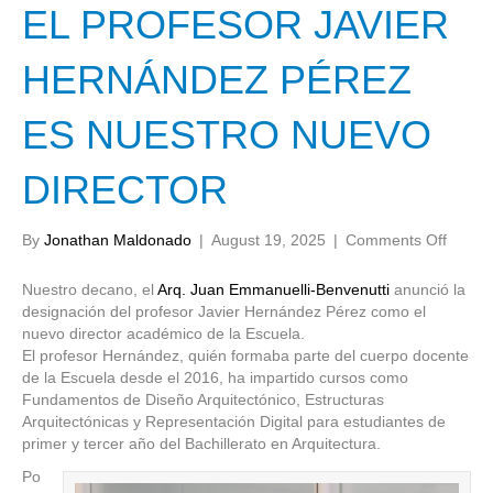
EL PROFESOR JAVIER
HERNÁNDEZ PÉREZ
ES NUESTRO NUEVO
DIRECTOR
on
By
Jonathan Maldonado
|
August 19, 2025
|
Comments Off
EL
PROF
Nuestro decano, el
Arq. Juan Emmanuelli-Benvenutti
anunció la
JAVIE
designación del profesor Javier Hernández Pérez como el
HERN
nuevo director académico de la Escuela.
PÉRE
El profesor Hernández, quién formaba parte del cuerpo docente
ES
de la Escuela desde el 2016, ha impartido cursos como
NUES
Fundamentos de Diseño Arquitectónico, Estructuras
NUEV
Arquitectónicas y Representación Digital para estudiantes de
DIRE
primer y tercer año del Bachillerato en Arquitectura.
Po