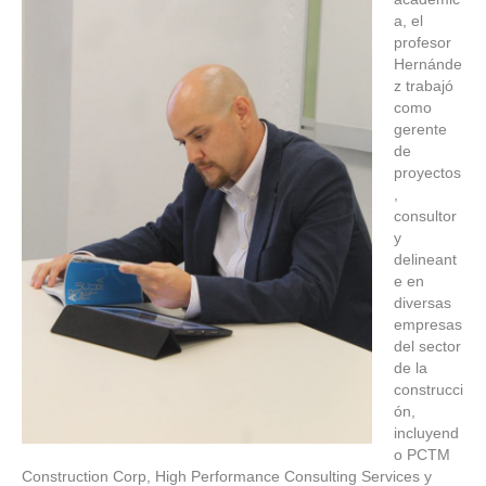
a, el
profesor
Hernánde
z trabajó
como
gerente
de
proyectos
,
consultor
y
delineant
e en
diversas
empresas
del sector
de la
construcci
ón,
incluyend
o PCTM
Construction Corp, High Performance Consulting Services y