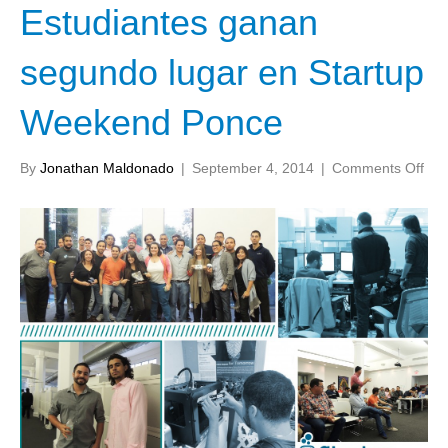
Estudiantes ganan
segundo lugar en Startup
Weekend Ponce
on
By
Jonathan Maldonado
|
September 4, 2014
|
Comments Off
Est
gan
seg
lug
en
Sta
We
Pon