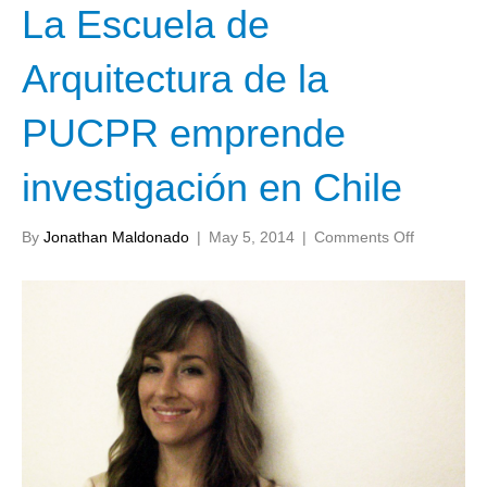
La Escuela de
Arquitectura de la
PUCPR emprende
investigación en Chile
on
By
Jonathan Maldonado
|
May 5, 2014
|
Comments Off
La
Escuela
de
Arquitectu
de
la
PUCPR
emprende
investigac
en
Chile