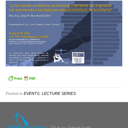
ASP
SOC
DE
SU
ENT
POR
ARQ.
JOSE
MAR
SIFR
10/18
Posted in
EVENTS
,
LECTURE SERIES