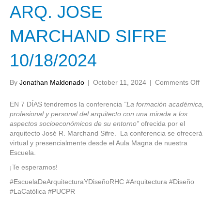
ARQ. JOSE
MARCHAND SIFRE
10/18/2024
on
By
Jonathan Maldonado
|
October 11, 2024
|
Comments Off
“LA
FOR
EN 7 DÍAS tendremos la conferencia
“La formación académica,
ACAD
profesional y personal del arquitecto con una mirada a los
PROF
aspectos socioeconómicos de su entorno”
ofrecida por el
Y
arquitecto José R. Marchand Sifre. La conferencia se ofrecerá
PERS
virtual y presencialmente desde el Aula Magna de nuestra
DEL
Escuela.
ARQU
¡Te esperamos!
CON
UNA
#EscuelaDeArquitecturaYDiseñoRHC #Arquitectura #Diseño
MIRA
#LaCatólica #PUCPR
A
LOS