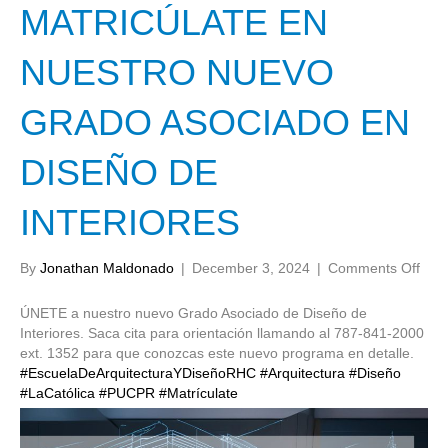
MATRICÚLATE EN
NUESTRO NUEVO
GRADO ASOCIADO EN
DISEÑO DE
INTERIORES
on
By
Jonathan Maldonado
|
December 3, 2024
|
Comments Off
MAT
EN
ÚNETE a nuestro nuevo Grado Asociado de Diseño de
NU
Interiores. Saca cita para orientación llamando al 787-841-2000
NU
ext. 1352 para que conozcas este nuevo programa en detalle.
GR
#EscuelaDeArquitecturaYDiseñoRHC
#Arquitectura
#Diseño
ASO
#LaCatólica
#PUCPR
#Matrículate
EN
DIS
DE