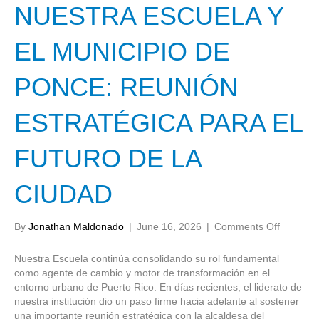
NUESTRA ESCUELA Y
EL MUNICIPIO DE
PONCE: REUNIÓN
ESTRATÉGICA PARA EL
FUTURO DE LA
CIUDAD
on
By
Jonathan Maldonado
|
June 16, 2026
|
Comments Off
NUESTR
ESCUEL
Nuestra Escuela continúa consolidando su rol fundamental
Y
como agente de cambio y motor de transformación en el
EL
entorno urbano de Puerto Rico. En días recientes, el liderato de
MUNICI
nuestra institución dio un paso firme hacia adelante al sostener
DE
una importante reunión estratégica con la alcaldesa del