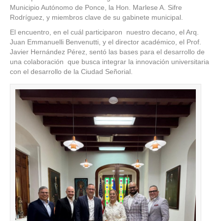
PONCE:
Municipio Autónomo de Ponce, la Hon. Marlese A. Sifre
REUNIÓ
Rodríguez, y miembros clave de su gabinete municipal.
ESTRAT
El encuentro, en el cuál participaron nuestro decano, el Arq.
PARA
Juan Emmanuelli Benvenutti, y el director académico, el Prof.
EL
Javier Hernández Pérez, sentó las bases para el desarrollo de
FUTUR
una colaboración que busca integrar la innovación universitaria
DE
con el desarrollo de la Ciudad Señorial.
LA
CIUDAD