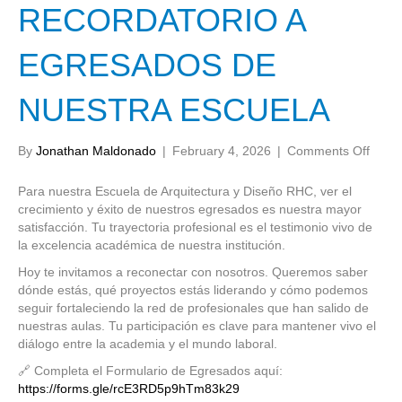
RECORDATORIO A
EGRESADOS DE
NUESTRA ESCUELA
on
By
Jonathan Maldonado
|
February 4, 2026
|
Comments Off
REC
A
Para nuestra Escuela de Arquitectura y Diseño RHC, ver el
EGR
crecimiento y éxito de nuestros egresados es nuestra mayor
DE
satisfacción. Tu trayectoria profesional es el testimonio vivo de
NUE
la excelencia académica de nuestra institución.
ESCU
Hoy te invitamos a reconectar con nosotros. Queremos saber
dónde estás, qué proyectos estás liderando y cómo podemos
seguir fortaleciendo la red de profesionales que han salido de
nuestras aulas. Tu participación es clave para mantener vivo el
diálogo entre la academia y el mundo laboral.
🔗 Completa el Formulario de Egresados aquí:
https://forms.gle/rcE3RD5p9hTm83k29