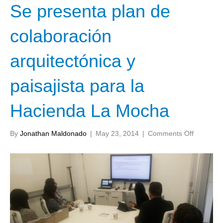
Se presenta plan de
colaboración
arquitectónica y
paisajista para la
Hacienda La Mocha
on
By
Jonathan Maldonado
|
May 23, 2014
|
Comments Off
Se
presenta
plan
de
colabora
arquitect
y
paisajista
para