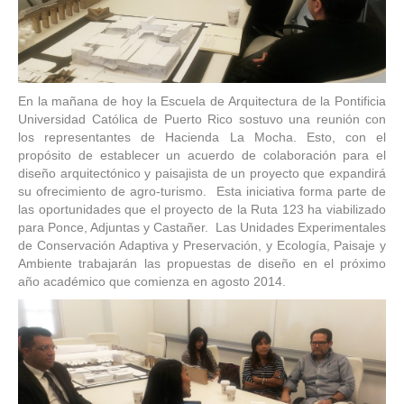
la
Hacienda
La
Mocha
En la mañana de hoy la Escuela de Arquitectura de la Pontificia
Universidad Católica de Puerto Rico sostuvo una reunión con
los representantes de Hacienda La Mocha. Esto, con el
propósito de establecer un acuerdo de colaboración para el
diseño arquitectónico y paisajista de un proyecto que expandirá
su ofrecimiento de agro-turismo. Esta iniciativa forma parte de
las oportunidades que el proyecto de la Ruta 123 ha viabilizado
para Ponce, Adjuntas y Castañer. Las Unidades Experimentales
de Conservación Adaptiva y Preservación, y Ecología, Paisaje y
Ambiente trabajarán las propuestas de diseño en el próximo
año académico que comienza en agosto 2014.